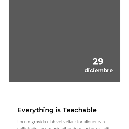
29
diciembre
Everything is Teachable
Lorem gravida nibh vel veliauctor aliquenean
sollicitudin, lorem quis bibendum auctor nisi elit