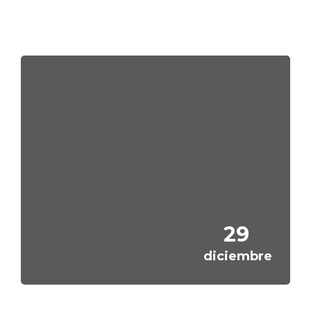
Salta [Cocoon] Featured Event
29
diciembre